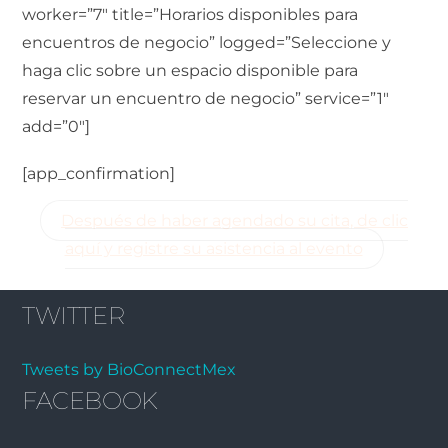
worker=”7″ title=”Horarios disponibles para
encuentros de negocio” logged=”Seleccione y
haga clic sobre un espacio disponible para
reservar un encuentro de negocio” service=”1″
add=”0″]
[app_confirmation]
Después de haber agendado su cita, de clic
aquí y registre su asistencia al evento
TWITTER
Tweets by BioConnectMex
FACEBOOK