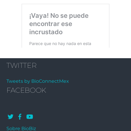
TWITTER
Tweets by BioConnectMex
FACEBOOK
Sobre BioBiz