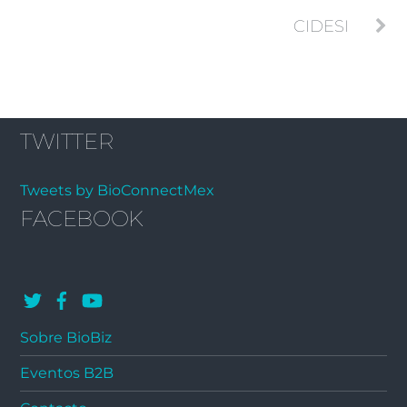
CIDESI
TWITTER
Tweets by BioConnectMex
FACEBOOK
Sobre BioBiz
Eventos B2B