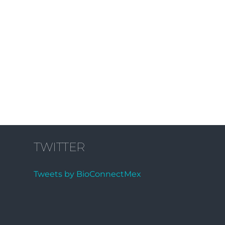
TWITTER
Tweets by BioConnectMex