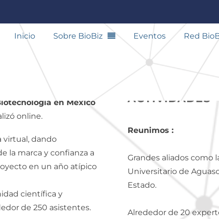
020
Inicio
Sobre BioBiz
Eventos
Red BioB
 y Economía del
ACTIVIDADES
Biotecnología en México
lizó online.
Reunimos :
 virtual, dando
e la marca y confianza a
Grandes aliados como l
proyecto en un año atípico
Universitario de Aguasc
Estado.
dad científica y
edor de 250 asistentes.
Alrededor de 20 experto