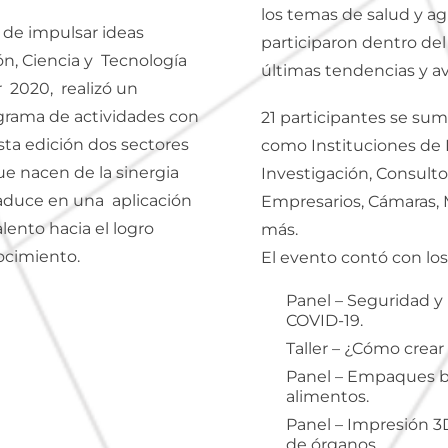
los temas de salud y ag
de impulsar ideas
participaron dentro de
ón, Ciencia y Tecnología
últimas tendencias y av
 2020, realizó un
grama de actividades con
21 participantes se sum
ta edición dos sectores
como Instituciones de 
e nacen de la sinergia
Investigación, Consulto
traduce en una aplicación
Empresarios, Cámaras, 
lento hacia el logro
más.
ocimiento.
El evento contó con los 
Panel – Seguridad y 
COVID-19.
Taller – ¿Cómo crear
Panel – Empaques bi
alimentos.
Panel – Impresión 3D
de órganos.