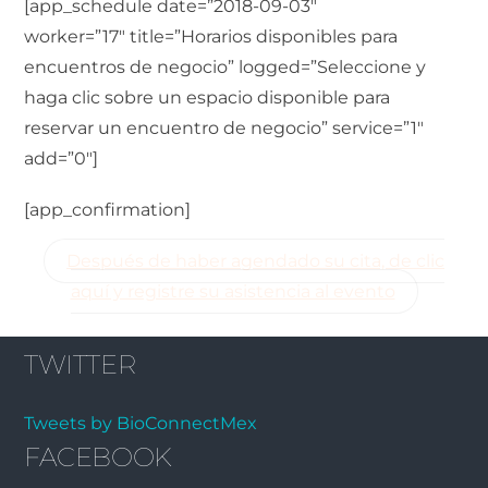
[app_schedule date=”2018-09-03″
worker=”17″ title=”Horarios disponibles para
encuentros de negocio” logged=”Seleccione y
haga clic sobre un espacio disponible para
reservar un encuentro de negocio” service=”1″
add=”0″]
[app_confirmation]
Después de haber agendado su cita, de clic
aquí y registre su asistencia al evento
TWITTER
Tweets by BioConnectMex
FACEBOOK