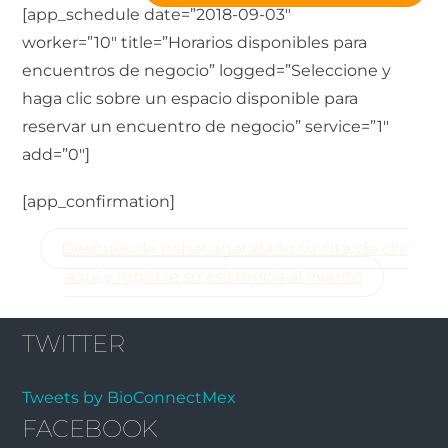
[app_schedule date=”2018-09-03″
worker=”10″ title=”Horarios disponibles para
encuentros de negocio” logged=”Seleccione y
haga clic sobre un espacio disponible para
reservar un encuentro de negocio” service=”1″
add=”0″]
[app_confirmation]
Después de haber agendado su cita, de clic
aquí y registre su asistencia al evento
TWITTER
Tweets by BioConnectMex
FACEBOOK